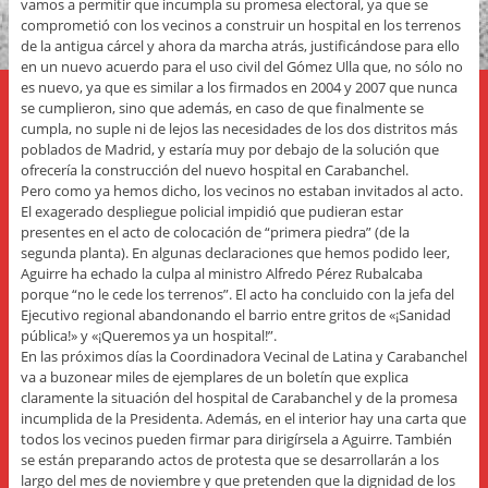
vamos a permitir que incumpla su promesa electoral, ya que se
comprometió con los vecinos a construir un hospital en los terrenos
de la antigua cárcel y ahora da marcha atrás, justificándose para ello
en un nuevo acuerdo para el uso civil del Gómez Ulla que, no sólo no
es nuevo, ya que es similar a los firmados en 2004 y 2007 que nunca
se cumplieron, sino que además, en caso de que finalmente se
cumpla, no suple ni de lejos las necesidades de los dos distritos más
poblados de Madrid, y estaría muy por debajo de la solución que
ofrecería la construcción del nuevo hospital en Carabanchel.
Pero como ya hemos dicho, los vecinos no estaban invitados al acto.
El exagerado despliegue policial impidió que pudieran estar
presentes en el acto de colocación de “primera piedra” (de la
segunda planta). En algunas declaraciones que hemos podido leer,
Aguirre ha echado la culpa al ministro Alfredo Pérez Rubalcaba
porque “no le cede los terrenos”. El acto ha concluido con la jefa del
Ejecutivo regional abandonando el barrio entre gritos de «¡Sanidad
pública!» y «¡Queremos ya un hospital!”.
En las próximos días la Coordinadora Vecinal de Latina y Carabanchel
va a buzonear miles de ejemplares de un boletín que explica
claramente la situación del hospital de Carabanchel y de la promesa
incumplida de la Presidenta. Además, en el interior hay una carta que
todos los vecinos pueden firmar para dirigírsela a Aguirre. También
se están preparando actos de protesta que se desarrollarán a los
largo del mes de noviembre y que pretenden que la dignidad de los