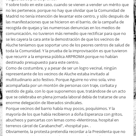
Y sobre todo en este caso, cuando se vienen a vender un mérito que
no les pertenece, porque no hay que olvidar que la Comunidad de
Madrid no tenía intención de levantar este centro, y sólo después de
las manifestaciones que se hicieron en el barrio, de la campaña de
recogida de quejas y las numerosas denuncias en los medios de
comunicación, no tuvieron más remedio que rectificar para que no
se les cayera la cara ante la demostración de que los vecinos de
Aluche teníamos que soportar uno de los peores centros de salud de
toda la Comunidad. Y la prueba de la improvisación es que tuvieron
que recurrir a la empresa pública ARPROMA porque no habían
destinado presupuesto para este centro.
Como de costumbre, y a pesar de ser un logro vecinal, ningún
representante de los vecinos de Aluche estaba invitado al
multitudinario acto festivo. Porque Aguirre no vino sola, vino
acompañada por un montón de personas con traje, corbata y
vestido de gala, con lo que suponemos que, tratándose de un acto
que se celebraba en plena jornada laboral debía de tratarse de una
enorme delegación de liberados sindicales.
Porque vecinos del barrio había muy pocos, poquísimos. Y la
mayoría de los que había recibieron a doña Esperanza con gritos,
abucheos y pancartas con lemas como «Mentirosa, hospital en
terrenos cárcel de Carabanchel”, «hospital ya». .
Obviamente, la protesta pretendía recordar a la Presidenta que no