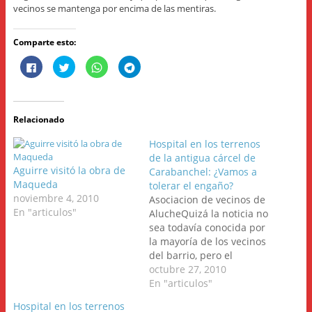
vecinos se mantenga por encima de las mentiras.
Comparte esto:
H
H
H
H
a
a
a
a
z
z
z
z
c
c
c
c
l
l
l
l
i
i
i
i
c
c
c
c
Relacionado
p
p
p
p
a
a
a
a
r
r
r
r
Hospital en los terrenos
a
a
a
a
c
c
c
c
de la antigua cárcel de
o
o
o
o
Aguirre visitó la obra de
Carabanchel: ¿Vamos a
m
m
m
m
p
p
p
p
Maqueda
tolerar el engaño?
a
a
a
a
noviembre 4, 2010
r
r
r
r
Asociacion de vecinos de
t
t
t
t
En "articulos"
AlucheQuizá la noticia no
i
i
i
i
r
r
r
r
sea todavía conocida por
e
e
e
e
n
n
n
n
la mayoría de los vecinos
F
T
W
T
del barrio, pero el
a
w
h
e
c
i
a
l
hospital de los terrenos
octubre 27, 2010
e
t
t
e
b
t
s
g
de la cárcel de
En "articulos"
o
e
A
r
Carabanchel vuelve a
o
r
p
a
Hospital en los terrenos
k
(
p
m
estar en el aire. A pesar