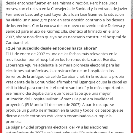
desde entonces fueron en esa misma dirección. Pero hace unos
meses, con el relevo en la Consejería de Sanidad y la entrada de Javier
Fernández Lasquetty sustituyendo a Juan José Güemes, la situación
ha vivido un nuevo giro pero en esta ocasión contrario a los deseos
de los vecinos. Con la excusa de un nuevo convenio entre Defensa y
Sanidad para el uso del Gómez Ulla, idéntico al firmado en el año
2007, ahora nos dicen que ya no es necesario construir el hospital de
Carabanchel.
¿Qué ha sucedido desde entonces hasta ahora?
El 11 de enero de 2007 es una de las fechas más relevantes en la
movilización por el hospital en los terrenos de la cárcel. Ese día,
Esperanza Aguirre adelanta la primera promesa electoral para las
elecciones autonómicas, la construcción de un hospital en los
terrenos de la antiguo cárcel de Carabanchel. En la noticia, la propia
Presidenta de la Comunidad afirmaba “el lugar que ocupa la cárcel es
el sitio ideal para construir el centro sanitario” y lo más importante,
ese mismo día dejaba claro que “descartaba que una mayor
utilización del Hospital Militar Gómez Ulla pudiera invalidar el
proyecto”. (El Mundo 11 de enero de 2007). A partir de aquí se
produce un punto de inflexión en la lucha y todos los pasos que se
dieron desde entonces estuvieron encaminados a cumplir la
promesa.
La página 42 del programa electoral del PP a las elecciones
autonómicas de 2007 decía textualmente “Construiremos 4 nuevos