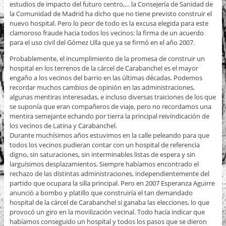
estudios de impacto del futuro centro,… la Consejería de Sanidad de
la Comunidad de Madrid ha dicho que no tiene previsto construir el
nuevo hospital. Pero lo peor de todo es la excusa elegida para este
clamoroso fraude hacia todos los vecinos: la firma de un acuerdo
para el uso civil del Gómez Ulla que ya se firmó en el año 2007.
Probablemente, el incumplimiento de la promesa de construir un
hospital en los terrenos de la cárcel de Carabanchel es el mayor
engaño a los vecinos del barrio en las últimas décadas. Podemos
recordar muchos cambios de opinión en las administraciones,
algunas mentiras interesadas, e incluso diversas traiciones de los que
se suponía que eran compañeros de viaje, pero no recordamos una
mentira semejante echando por tierra la principal reivindicación de
los vecinos de Latina y Carabanchel.
Durante muchísimos años estuvimos en la calle peleando para que
todos los vecinos pudieran contar con un hospital de referencia
digno, sin saturaciones, sin interminables listas de espera y sin
larguísimos desplazamientos. Siempre habíamos encontrado el
rechazo de las distintas administraciones, independientemente del
partido que ocupara la silla principal. Pero en 2007 Esperanza Aguirre
anunció a bombo y platillo que construiría el tan demandado
hospital de la cárcel de Carabanchel si ganaba las elecciones, lo que
provocó un giro en la movilización vecinal. Todo hacía indicar que
habíamos conseguido un hospital y todos los pasos que se dieron