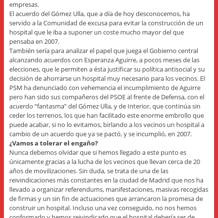
empresas.
El acuerdo del Gómez Ulla, que a día de hoy desconocemos, ha
servido a la Comunidad de excusa para evitar la construcción de un
hospital que le iba a suponer un coste mucho mayor del que
pensaba en 2007.
También sería para analizar el papel que juega el Gobierno central
alcanzando acuerdos con Esperanza Aguirre, a pocos meses de las
elecciones, que le permiten a ésta justificar su política antisocial y su
decisión de ahorrarse un hospital muy necesario para los vecinos. El
PSM ha denunciado con vehemencia el incumplimiento de Aguirre
pero han sido sus compañeros del PSOE al frente de Defensa, con el
acuerdo “fantasma” del Gómez Ulla, y de Interior, que continúa sin
ceder los terrenos, los que han facilitado este enorme embrollo que
puede acabar, si no lo evitamos, birlando a los vecinos un hospital a
cambio de un acuerdo que ya se pactó, y se incumplió, en 2007.
¿Vamos a tolerar el engaño?
Nunca debemos olvidar que si hemos llegado a este punto es
únicamente gracias a la lucha de los vecinos que llevan cerca de 20
años de movilizaciones. Sin duda, se trata de una de las
reivindicaciones más constantes en la ciudad de Madrid que nos ha
llevado a organizar referendums, manifestaciones, masivas recogidas
de firmas y un sin fin de actuaciones que arrancaron la promesa de
construir un hospital. Incluso una vez conseguido, no nos hemos
conformado y hemos reivindicado que el hospital debería ser de