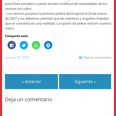
para fines privados cuando existen multitud de necesidades de los
vecinos sin cubrir.
Los vecinos pusimos la primera piedra del hospital el 24 de marzo
de 2007 y no debemos permitir que las mentiras y engaños impidan
que se convierta en una realidad. La opción de pelear está en nuestra
mano.
Comparte esto:
H
H
H
H
a
a
a
a
z
z
z
z
c
c
c
c
l
l
l
l
octubre 27, 2010
Deja un comentario
i
i
i
i
c
c
c
c
p
p
p
p
a
a
a
a
r
r
r
r
a
a
a
a
c
c
c
c
« Anterior
Siguiente »
o
o
o
o
m
m
m
m
p
p
p
p
a
a
a
a
r
r
r
r
t
t
t
t
Deja un comentario
i
i
i
i
r
r
r
r
e
e
e
e
n
n
n
n
F
T
W
T
a
w
h
e