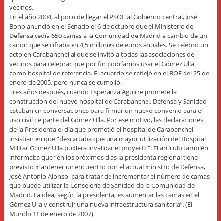
vecinos.
En el año 2004, al poco de llegar el PSOE al Gobierno central, José
Bono anunció en el Senado el 6 de octubre que el Ministerio de
Defensa cedía 650 camas a la Comunidad de Madrid a cambio de un
canon que se cifraba en 4,5 millones de euros anuales. Se celebró un
acto en Carabanchel al que se invitó a todas las asociaciones de
vecinos para celebrar que por fin podríamos usar el Gómez Ulla
como hospital de referencia. El acuerdo se reflejó en el BOE del 25 de
enero de 2005, pero nunca se cumplió.
Tres años después, cuando Esperanza Aguirre promete la
construcción del nuevo hospital de Carabanchel, Defensa y Sanidad
estaban en conversaciones para firmar un nuevo convenio para el
uso civil de parte del Gómez Ulla. Por ese motivo, las declaraciones
de la Presidenta el día que prometió el hospital de Carabanchel
insistían en que “descartaba que una mayor utilización del Hospital
Militar Gómez Ulla pudiera invalidar el proyecto”. El artículo también
informaba que “en los próximos días la presidenta regional tiene
previsto mantener un encuentro con el actual ministro de Defensa,
José Antonio Alonso, para tratar de incrementar el número de camas
que puede utilizar la Consejería de Sanidad de la Comunidad de
Madrid. La idea, según la presidenta, es aumentar las camas en el
Gómez Ulla y construir una nueva infraestructura sanitaria”. (El
Mundo 11 de enero de 2007).