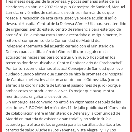
Tres meses después de la promesa, y pocas semanas antes de las
elecciones, en abril de 2007 el antiguo Consejero de Sanidad, Manuel
Lamela, envió miles de cartas a los vecinos informándoles que
“desde la recepción de esta carta usted ya puede acudir, si así lo
desea, al Hospital Central de la Defensa Gómez Ulla para ser atendido
de urgencias, siendo éste su centro de referencia para este tipo de
atención”. En la misma carta Lamela recordaba que “igualmente, le
reitero el compromiso de la Comunidad de Madrid de,
independientemente del acuerdo cerrado con el Ministerio de
Defensa para la utilización del Gómez Ulla, proseguir con las
actuaciones necesarias para construir un nuevo hospital en los
terrenos donde se ubicaba el Centro Penitenciario de Carabanchel”.
Por tanto, recomendamos al actual Consejero de Sanidad que lleve
cuidado cuando afirma que cuando se hizo la promesa del hospital
de Carabanchel era inviable un acuerdo por el Gómez Ulla, (como
afirmó a la coordinadora de Latina el pasado mes de julio) porque
ambas cosas se produjeron a la vez. Es mejor que busque otra
mentira para engañar a los vecinos.
Sin embargo, ese convenio no entró en vigor hasta después de las
elecciones. El BOCAM del miércoles 11 de julio publicaba el “Convenio
de colaboración entre el Ministerio de Defensa y la Comunidad de
Madrid en materia de asistencia sanitaria”, y no sólo incluía el
acuerdo para el uso de las urgencia para las cartillas adscritas a los
centros de salud Aluche II (Los Yébenes), Vista Alegre I y II y Los