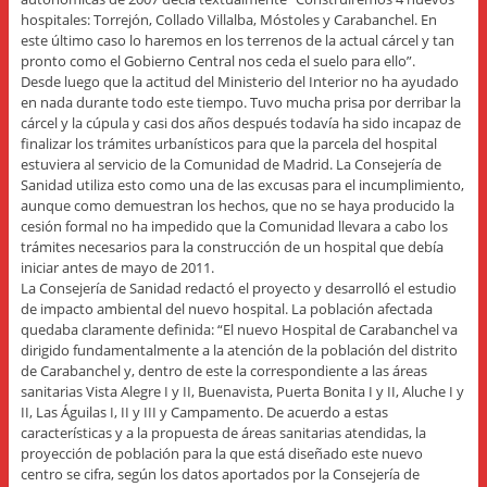
hospitales: Torrejón, Collado Villalba, Móstoles y Carabanchel. En
este último caso lo haremos en los terrenos de la actual cárcel y tan
pronto como el Gobierno Central nos ceda el suelo para ello”.
Desde luego que la actitud del Ministerio del Interior no ha ayudado
en nada durante todo este tiempo. Tuvo mucha prisa por derribar la
cárcel y la cúpula y casi dos años después todavía ha sido incapaz de
finalizar los trámites urbanísticos para que la parcela del hospital
estuviera al servicio de la Comunidad de Madrid. La Consejería de
Sanidad utiliza esto como una de las excusas para el incumplimiento,
aunque como demuestran los hechos, que no se haya producido la
cesión formal no ha impedido que la Comunidad llevara a cabo los
trámites necesarios para la construcción de un hospital que debía
iniciar antes de mayo de 2011.
La Consejería de Sanidad redactó el proyecto y desarrolló el estudio
de impacto ambiental del nuevo hospital. La población afectada
quedaba claramente definida: “El nuevo Hospital de Carabanchel va
dirigido fundamentalmente a la atención de la población del distrito
de Carabanchel y, dentro de este la correspondiente a las áreas
sanitarias Vista Alegre I y II, Buenavista, Puerta Bonita I y II, Aluche I y
II, Las Águilas I, II y III y Campamento. De acuerdo a estas
características y a la propuesta de áreas sanitarias atendidas, la
proyección de población para la que está diseñado este nuevo
centro se cifra, según los datos aportados por la Consejería de