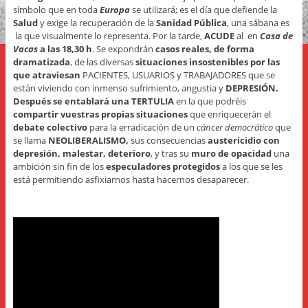
símbolo que en toda
Europa
se utilizará; es el día que defiende la
Salud
y exige la recuperación de la
Sanidad Pública
, una sábana es
la que visualmente lo representa. Por la tarde,
ACUDE
al en
Casa de
Vacas
a las 18,30 h
. Se expondrán
casos reales, de forma
dramatizada
, de las diversas
situaciones insostenibles por las
que atraviesan
PACIENTES, USUARIOS y TRABAJADORES que se
están viviendo con inmenso sufrimiento, angustia y
DEPRESIÓN.
Después se entablará una TERTULIA
en la que podréis
compartir vuestras propias situaciones
que enriquecerán el
debate colectivo
para la erradicación de un
cáncer democrático
que
se llama
NEOLIBERALISMO,
sus consecuencias
austericidio con
depresión, malestar, deterioro
, y tras su
muro de opacidad
una
ambición sin fin de los
especuladores protegidos
a los que se les
está permitiendo asfixiarnos hasta hacernos desaparecer.