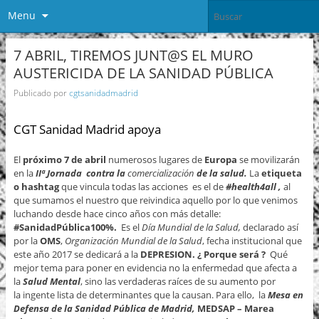
Menu
7 ABRIL, TIREMOS JUNT@S EL MURO
AUSTERICIDA DE LA SANIDAD PÚBLICA
Publicado por
cgtsanidadmadrid
CGT Sanidad Madrid apoya
El
próximo 7 de abril
numerosos lugares de
Europa
se movilizarán
en la
IIª Jornada contra la
comercialización
de la salud.
La
etiqueta
o hashtag
que vincula todas las acciones es el de
#health4all ,
al
que sumamos el nuestro que reivindica aquello por lo que venimos
luchando desde hace cinco años con más detalle:
#SanidadPública100%.
Es el
Día Mundial de la Salud,
declarado así
por la
OMS
,
Organización Mundial de la Salud
, fecha institucional que
este año 2017 se dedicará a la
DEPRESION. ¿ Porque será ?
Qué
mejor tema para poner en evidencia no la enfermedad que afecta a
la
Salud Mental
, sino las verdaderas raíces de su aumento por
la ingente lista de determinantes que la causan. Para ello, la
Mesa en
Defensa de la Sanidad Pública de Madrid,
MEDSAP – Marea