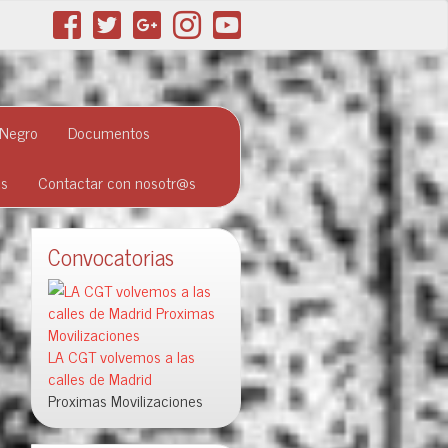
 Negro
Documentos
as
Contactar con nosotr@s
Convocatorias
LA CGT volvemos a las
calles de Madrid
Proximas Movilizaciones