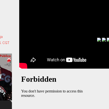
ja
S. CGT