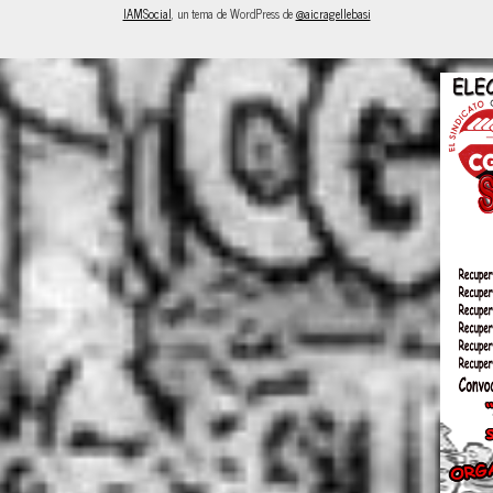
IAMSocial
, un tema de WordPress de
@aicragellebasi