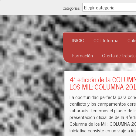
Categorías
Categorías
INICIO
CGT Informa
Cale
Formación
Oferta de trabaj
4ª edición de la COLUM
LOS MIL: COLUMNA 201
La oportunidad perfecta para con
conflicto y los campamentos der
saharauis: Tenemos el placer de in
presentación oficial de de la 4ªedi
Columna de los Mil : COLUMNA 2
iniciativa consiste en un viaje a lo