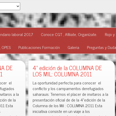
ndario laboral 2017
Conoce CGT , Afiliate, Organízate.
Rojo y
o, OPES
Publicaciones Formación
Galeria
Preguntas y Dud
LOS
t
t
t
t
i
i
i
i
NA DE
MIL:
4ª edición de la COLUMNA DE
r
r
r
r
e
e
e
e
COLUMNA
1
LOS MIL: COLUMNA 2011
n
n
n
n
F
T
W
T
2011
a
w
h
e
ocer el
La oportunidad perfecta para conocer el
c
i
a
l
e
t
t
e
efugiados
conflicto y los campamentos derefugiados
b
t
s
g
o
e
A
r
vitaros a la
saharauis: Tenemos el placer de invitaros a la
o
r
p
a
k
(
p
m
ción de la
presentación oficial de de la 4ªedición de la
(
S
(
(
011 Esta
Columna de los Mil : COLUMNA 2011 Esta
S
e
S
S
e
a
e
e
s
iniciativa consiste en un viaje a los
a
b
a
a
b
r
b
b