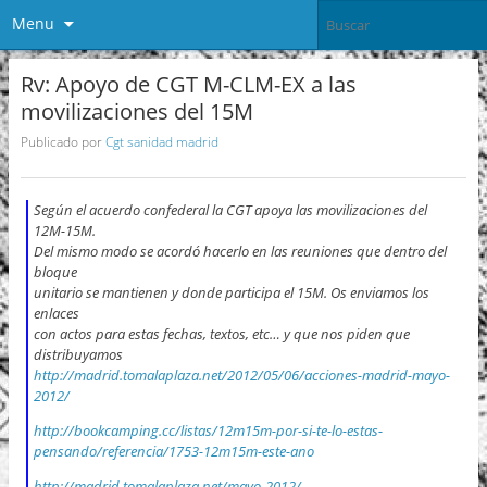
Menu
Rv: Apoyo de CGT M-CLM-EX a las
movilizaciones del 15M
Publicado por
Cgt sanidad madrid
Según el acuerdo confederal la CGT apoya las movilizaciones del
12M-15M.
Del mismo modo se acordó hacerlo en las reuniones que dentro del
bloque
unitario se mantienen y donde participa el 15M. Os enviamos los
enlaces
con actos para estas fechas, textos, etc… y que nos piden que
distribuyamos
http://madrid.tomalaplaza.net/2012/05/06/acciones-madrid-mayo-
2012/
http://bookcamping.cc/listas/12m15m-por-si-te-lo-estas-
pensando/referencia/1753-12m15m-este-ano
http://madrid.tomalaplaza.net/mayo-2012/