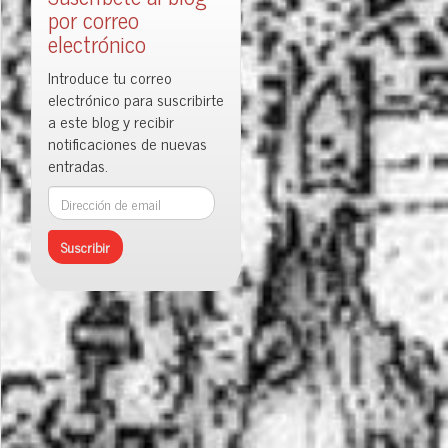
por correo
electrónico
Introduce tu correo
electrónico para suscribirte
a este blog y recibir
notificaciones de nuevas
entradas.
Dirección
de
email