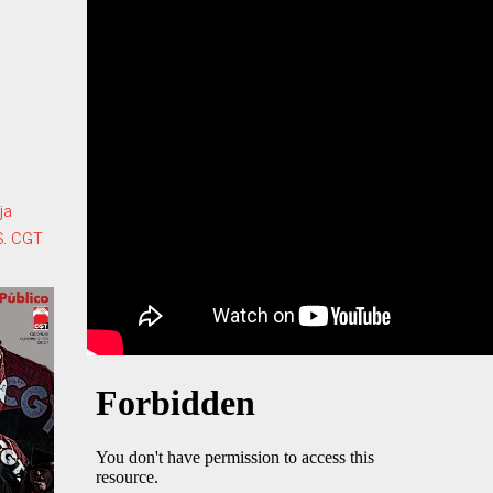
ja
S. CGT