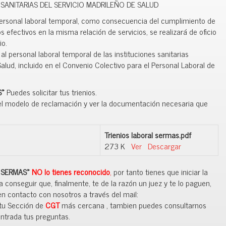
 SANITARIAS DEL SERVICIO MADRILEÑO DE SALUD
 personal laboral temporal, como consecuencia del cumplimiento de
s efectivos en la misma relación de servicios, se realizará de oficio
io.
al personal laboral temporal de las instituciones sanitarias
Salud, incluido en el Convenio Colectivo para el Personal Laboral de
S»
Puedes solicitar tus trienios.
el modelo de reclamación y ver la documentación necesaria que
Trienios laboral sermas.pdf
273 K
Ver
Descargar
l SERMAS»
NO
lo tienes reconocido
,
por tanto tienes que iniciar la
 conseguir que, finalmente, te de la razón un juez y te lo paguen,
n contacto con nosotros a través del mail:
tu Sección de
CGT
más cercana , tambien puedes consultarnos
entrada tus preguntas.