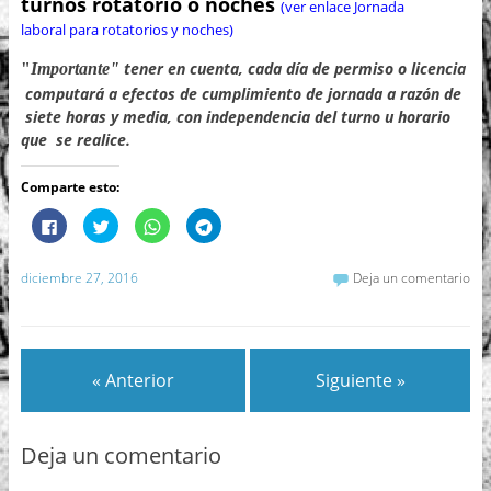
turnos rotatorio o
noches
(ver enlace Jornada
laboral para rotatorios y noches)
tener en cuenta, cada día de permiso o licencia
"
Importante"
computará a efectos de cumplimiento de jornada a razón de
siete horas y media, con independencia del turno u horario
que se realice.
Comparte esto:
H
H
H
H
a
a
a
a
z
z
z
z
c
c
c
c
l
l
l
l
diciembre 27, 2016
Deja un comentario
i
i
i
i
c
c
c
c
p
p
p
p
a
a
a
a
r
r
r
r
a
a
a
a
c
c
c
c
« Anterior
Siguiente »
o
o
o
o
m
m
m
m
p
p
p
p
a
a
a
a
r
r
r
r
t
t
t
t
Deja un comentario
i
i
i
i
r
r
r
r
e
e
e
e