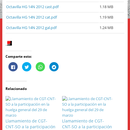
Octavilla HG 14N 2012 cast.pdf
1.18 MB
Octavilla HG 14N 2012 cat.pdf
1.19 MB
Octavilla HG 14N 2012 gal.pdf
1.24 MB
..
Comparte esto:
H
H
H
H
a
a
a
a
z
z
z
z
c
c
c
c
l
l
l
l
i
i
i
i
c
c
c
c
Relacionado
p
p
p
p
a
a
a
a
r
r
r
r
a
a
a
a
c
c
c
c
o
o
o
o
m
m
m
m
p
p
p
p
a
a
a
a
Llamamiento de CGT-
Llamamiento de CGT-
r
r
r
r
t
t
t
t
CNT-SO a la participación
CNT-SO a la participación
i
i
i
i