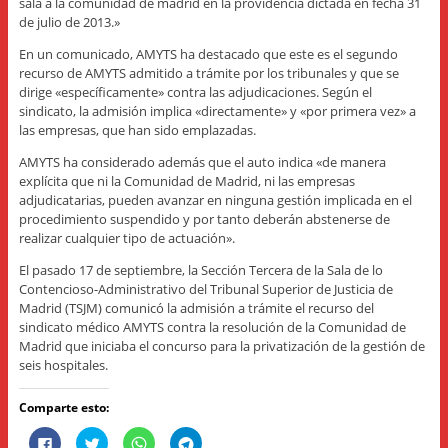
sala a la comunidad de madrid en la providencia dictada en fecha 31
de julio de 2013.»
En un comunicado, AMYTS ha destacado que este es el segundo
recurso de AMYTS admitido a trámite por los tribunales y que se
dirige «específicamente» contra las adjudicaciones. Según el
sindicato, la admisión implica «directamente» y «por primera vez» a
las empresas, que han sido emplazadas.
AMYTS ha considerado además que el auto indica «de manera
explícita que ni la Comunidad de Madrid, ni las empresas
adjudicatarias, pueden avanzar en ninguna gestión implicada en el
procedimiento suspendido y por tanto deberán abstenerse de
realizar cualquier tipo de actuación».
El pasado 17 de septiembre, la Sección Tercera de la Sala de lo
Contencioso-Administrativo del Tribunal Superior de Justicia de
Madrid (TSJM) comunicó la admisión a trámite el recurso del
sindicato médico AMYTS contra la resolución de la Comunidad de
Madrid que iniciaba el concurso para la privatización de la gestión de
seis hospitales.
Comparte esto:
H
H
H
H