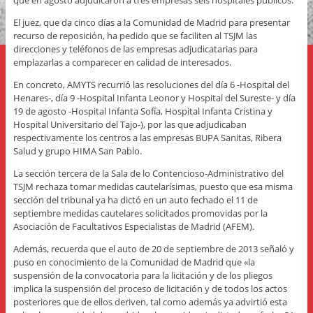
que en agosto adjudicaron a tres empresas seis hospitales públicos.
El juez, que da cinco días a la Comunidad de Madrid para presentar
recurso de reposición, ha pedido que se faciliten al TSJM las
direcciones y teléfonos de las empresas adjudicatarias para
emplazarlas a comparecer en calidad de interesados.
En concreto, AMYTS recurrió las resoluciones del día 6 -Hospital del
Henares-, día 9 -Hospital Infanta Leonor y Hospital del Sureste- y día
19 de agosto -Hospital Infanta Sofía, Hospital Infanta Cristina y
Hospital Universitario del Tajo-), por las que adjudicaban
respectivamente los centros a las empresas BUPA Sanitas, Ribera
Salud y grupo HIMA San Pablo.
La sección tercera de la Sala de lo Contencioso-Administrativo del
TSJM rechaza tomar medidas cautelarísimas, puesto que esa misma
sección del tribunal ya ha dictó en un auto fechado el 11 de
septiembre medidas cautelares solicitados promovidas por la
Asociación de Facultativos Especialistas de Madrid (AFEM).
Además, recuerda que el auto de 20 de septiembre de 2013 señaló y
puso en conocimiento de la Comunidad de Madrid que «la
suspensión de la convocatoria para la licitación y de los pliegos
implica la suspensión del proceso de licitación y de todos los actos
posteriores que de ellos deriven, tal como además ya advirtió esta