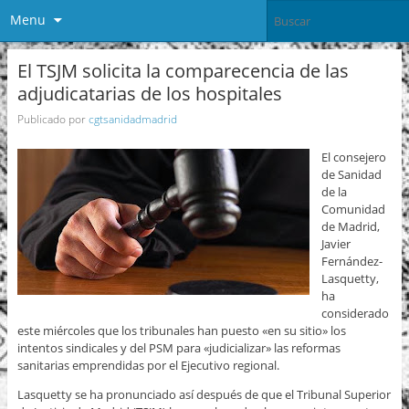
Menu
El TSJM solicita la comparecencia de las
adjudicatarias de los hospitales
Publicado por
cgtsanidadmadrid
El consejero
de Sanidad
de la
Comunidad
de Madrid,
Javier
Fernández-
Lasquetty,
ha
considerado
este miércoles que los tribunales han puesto «en su sitio» los
intentos sindicales y del PSM para «judicializar» las reformas
sanitarias emprendidas por el Ejecutivo regional.
Lasquetty se ha pronunciado así después de que el Tribunal Superior