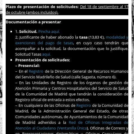
Plazo de presentación de solicitudes:
Del 18 de septiembre al 17
de octubre (ambos incluidos).
Documentación a presentar
1.
Solicitud.
Pincha aquí.
2. Justificante de haber abonado la
tasa
(13,83 €),
modalidad y
exenciones del pago de tasas
, en cuyo caso tendrán que
acompañar a la solicitud, la documentación que lo justifique.
Solicitud Tasas
aquí.
Presentación de solicitudes:
– Presencial:
– En el
Registro
de la Dirección General de Recursos Humanos
del Servicio Madrileño de Salud (calle Sagasta, número 6).
– En las Unidades de Registro de los órganos de gestión de
Atención Primaria y Centros Hospitalarios del Servicio de Salud
de la Comunidad de Madrid que tendrán la consideración de
Registro oficial de entrada a estos efectos.
– En cualquiera de las Oficinas de
Registro
de la Comunidad de
Madrid, de la Administración General del Estado, de otras
Comunidades autónomas, de Ayuntamientos de la Comunidad
de Madrid adheridos a la
Red de Oficinas Integradas de
Atención al Ciudadano (Ventanilla Única
), Oficinas de Correos y
en Representaciones diplomáticas u Oficinas Consulares de