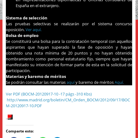
España en el extranjero.
Sistema de selección
Las pruebas selectivas se realizarán por el sistema concurso
oposición.
Ver aquí.
Bolsa de empleo
Se constituirá una bolsa para la contratación temporal con aquellos
aspirantes que hayan superado la fase de oposición y hayan
obtenido una nota mínima de 20 puntos y no hayan obtenido
nombramiento como personal estatutario fijo, siempre que hayan
manifestado su intención de formar parte de esta en la solicitud de
participación.
Materias y baremo de méritos
Se podrán consultar las materias
aquí
y baremo de méritos
Aquí.
Ver PDF (BOCM-20120917-10 -17 págs -310 Kbs)
http://www.madrid.org/boletin/CM_Orden_BOCM/2012/09/17/BOC
M-20120917-10.PDF
..
Comparte esto: