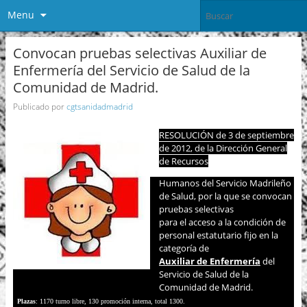
Menu
Convocan pruebas selectivas Auxiliar de
Enfermería del Servicio de Salud de la
Comunidad de Madrid.
Publicado por
cgtsanidadmadrid
RESOLUCIÓN de 3 de septiembre
de 2012, de la Dirección General
de Recursos
Humanos del Servicio Madrileño
de Salud, por la que se convocan
pruebas selectivas
para el acceso a la condición de
personal estatutario fijo en la
categoría de
Auxiliar de Enfermería
del
Servicio de Salud de la
Comunidad de Madrid.
Plazas
: 1170 turno libre, 130 promoción interna, total 1300.