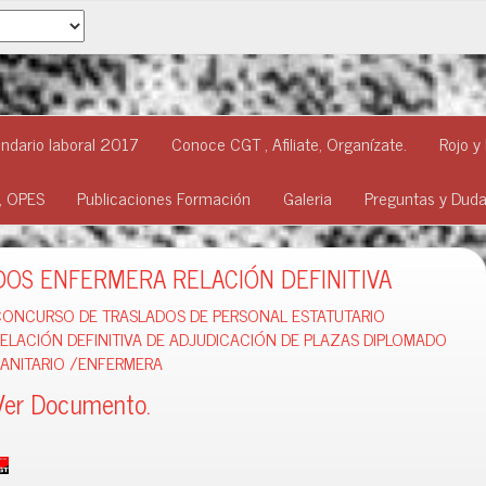
ndario laboral 2017
Conoce CGT , Afiliate, Organízate.
Rojo y
o, OPES
Publicaciones Formación
Galeria
Preguntas y Dud
OS ENFERMERA RELACIÓN DEFINITIVA
CONCURSO DE TRASLADOS DE PERSONAL ESTATUTARIO
ELACIÓN DEFINITIVA DE ADJUDICACIÓN DE PLAZAS DIPLOMADO
ANITARIO /ENFERMERA
Ver Documento.