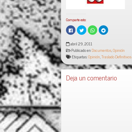
Comparte esto:
H
H
H
H
a
a
a
a
z
z
z
z
c
c
c
c
l
l
l
l
abril 29, 2011
i
i
i
i
Publicado en
Documentos
,
Opinión
c
c
c
c
p
p
p
p
Etiquetas:
Opinión
,
Traslado Definitivos
a
a
a
a
r
r
r
r
a
a
a
a
c
c
c
c
o
o
o
o
m
m
m
m
Deja un comentario
p
p
p
p
a
a
a
a
r
r
r
r
t
t
t
t
i
i
i
i
r
r
r
r
e
e
e
e
n
n
n
n
F
T
W
T
a
w
h
e
c
i
a
l
e
t
t
e
b
t
s
g
o
e
A
r
o
r
p
a
k
(
p
m