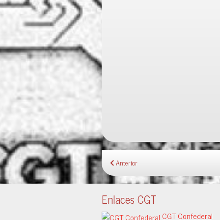
(
S
(
(
S
e
S
S
e
a
e
e
a
b
a
a
b
r
b
b
r
e
r
r
e
e
e
e
e
n
e
e
n
u
n
n
u
n
u
u
n
a
n
n
a
v
a
a
v
e
v
v
e
n
e
e
n
t
n
n
t
a
t
t
a
n
a
a
n
a
n
n
a
n
a
a
n
u
n
n
u
e
u
u
e
v
e
e
v
a
v
v
a
)
a
a
)
)
)
Anterior
Enlaces CGT
CGT Confederal