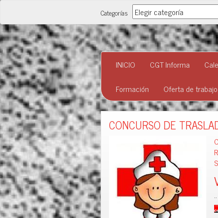
Categorías
Categorías
INICIO
CGT Informa
Cale
Formación
Oferta de trabaj
CONCURSO DE TRASLAD
R
S
..