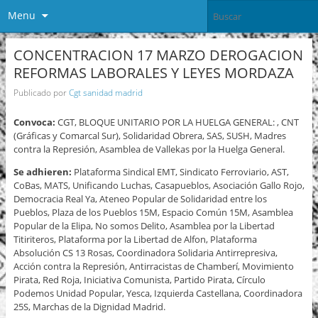
Menu
CONCENTRACION 17 MARZO DEROGACION
REFORMAS LABORALES Y LEYES MORDAZA
Publicado por
Cgt sanidad madrid
Convoca:
CGT, BLOQUE UNITARIO POR LA HUELGA GENERAL: , CNT
(Gráficas y Comarcal Sur), Solidaridad Obrera, SAS, SUSH, Madres
contra la Represión, Asamblea de Vallekas por la Huelga General.
Se adhieren:
Plataforma Sindical EMT, Sindicato Ferroviario, AST,
CoBas, MATS, Unificando Luchas, Casapueblos, Asociación Gallo Rojo,
Democracia Real Ya, Ateneo Popular de Solidaridad entre los
Pueblos, Plaza de los Pueblos 15M, Espacio Común 15M, Asamblea
Popular de la Elipa, No somos Delito, Asamblea por la Libertad
Titiriteros, Plataforma por la Libertad de Alfon, Plataforma
Absolución CS 13 Rosas, Coordinadora Solidaria Antirrepresiva,
Acción contra la Represión, Antirracistas de Chamberí, Movimiento
Pirata, Red Roja, Iniciativa Comunista, Partido Pirata, Círculo
Podemos Unidad Popular, Yesca, Izquierda Castellana, Coordinadora
25S, Marchas de la Dignidad Madrid.