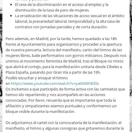
El cese de la discriminación en el acceso al empleo y la
disminución de la tasa de paro de mujeres.
La erradicación de las situaciones de acoso sexual en el ámbito
laboral, la precariedad laboral, temporalidad y la alta tasa de
contratos con jornadas parciales y de corta duración.
Pero además, en Madrid, por la tarde, hemos quedado a las 18h
frente al Ayuntamiento para organizarnos y proceder a la apertura
de nuestra pancarta, lectura del manifiesto, canto del himno de las
mujeres libres, baile performativo con gorros milicianos. Después nos
unimos al movimiento feminista de Madrid, tras el Bloque no mixto
que abrirá el cortejo, para la manifestación unitaria desde Cibeles a
Plaza España, pasando por Gran Vía a partir de las 19h.
Podéis escuchar y ensayar el himno
en
https://www.youtube.com/wat
ch?v=ya0NMF8l35s
Os invitamos a que participéis de forma activa con las camisetas que
hemos ido repartiendo y nos acompañéis en las acciones
convocadas. Por favor, recuerda que es importante que toda la
afiliación y simpatizantes seamos puntuales y conformemos un
bloque visible durante la manifestación.
Os adjuntamos el cartel con la convocatoria de la manifestación, el
manifiesto, el himno y algunas consignas que gritaremos durante la