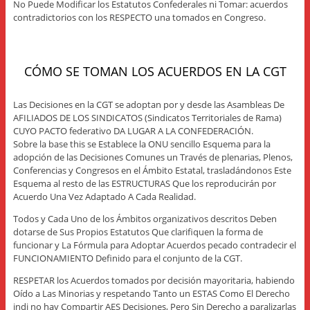
No Puede Modificar los Estatutos Confederales ni Tomar: acuerdos
contradictorios con los RESPECTO una tomados en Congreso.
CÓMO SE TOMAN LOS ACUERDOS EN LA CGT
Las Decisiones en la CGT se adoptan por y desde las Asambleas De
AFILIADOS DE LOS SINDICATOS (Sindicatos Territoriales de Rama)
CUYO PACTO federativo DA LUGAR A LA CONFEDERACIÓN.
Sobre la base this se Establece la ONU sencillo Esquema para la
adopción de las Decisiones Comunes un Través de plenarias, Plenos,
Conferencias y Congresos en el Ámbito Estatal, trasladándonos Este
Esquema al resto de las ESTRUCTURAS Que los reproducirán por
Acuerdo Una Vez Adaptado A Cada Realidad.
Todos y Cada Uno de los Ámbitos organizativos descritos Deben
dotarse de Sus Propios Estatutos Que clarifiquen la forma de
funcionar y La Fórmula para Adoptar Acuerdos pecado contradecir el
FUNCIONAMIENTO Definido para el conjunto de la CGT.
RESPETAR los Acuerdos tomados por decisión mayoritaria, habiendo
Oído a Las Minorias y respetando Tanto un ESTAS Como El Derecho
indi no hay Compartir AES Decisiones, Pero Sin Derecho a paralizarlas